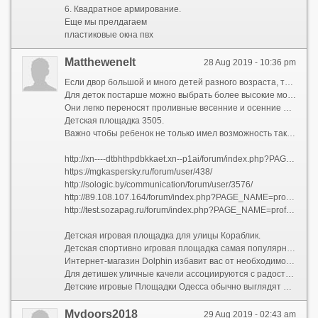
6. Квадратное армирование.
Еще мы прелдагаем
пластиковые окна пвх
Matthewenelt
28 Aug 2019 - 10:36 pm
Если двор большой и много детей разного возраста, то для благоустройства детской площадке должно быть использовано разнообразное оборудование.
Для деток постарше можно выбрать более высокие модели.
Они легко переносят проливные весенние и осенние дожди; большое количество влаги, полученной в результате таяния снега; испарения воды в жаркую солнечную погоду после выпадения осадков.
Детская площадка 3505.
Важно чтобы ребенок не только имел возможность таких развлечений, но также наслаждался играми на качественных и оригинальных детских площадках.
http://xn----dtbhthpdbkkaet.xn--p1ai/forum/index.php?PAGE_NAME=profile_view&UID=29399
https://mgkaspersky.ru/forum/user/438/
http://sologic.by/communication/forum/user/3576/
http://89.108.107.164/forum/index.php?PAGE_NAME=profile_view&UID=166608
http://test.sozapag.ru/forum/index.php?PAGE_NAME=profile_view&UID=3480
Детская игровая площадка для улицы Кораблик.
Детская спортивно игровая площадка самая популярная Лидер Вертикаль .
Интернет-магазин Dolphin избавит вас от необходимости искать все это в десятках других магазинов.
Для детишек уличные качели ассоциируются с радостными и яркими эмоциями, а раскачивание на качели малыши часто сравнивают с полетом.
Детские игровые Площадки Одесса обычно выглядят ярко и красочно из разных цветов.
Mydoors2018
29 Aug 2019 - 02:43 am