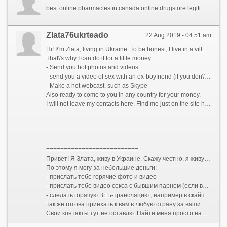
best online pharmacies in canada online drugstore legitimate canadian pharmacies
Zlata76ukrteado
22 Aug 2019 - 04:51 am
Hi! I\'m Zlata, living in Ukraine. To be honest, I live in a village and we have no job. I get about $110 a month. It is very little ((
That\'s why I can do it for a little money:
- Send you hot photos and videos
- send you a video of sex with an ex-boyfriend (if you don\'t put it out there!)
- Make a hot webcast, such as Skype
Also ready to come to you in any country for your money.
I will not leave my contacts here. Find me just on the site http://bestgirls.iseekyou.today/?utm_source=5c167d5db0354&track=Zlata96&click_id=Zlata96 my nickname is Zlata96
==========================
Привет! Я Злата, живу в Украине. Скажу честно, я живу в деревне и работы у нас нет. Я получаю в месяц примерно $110. Это очень мало((
По этому я могу за небольшие деньги:
- прислать тебе горячие фото и видео
- прислать тебе видео секса с бывшим парнем (если вы не будете выкладывать его!)
- сделать горячую ВЕБ-трансляцию , например в скайп
Так же готова приехать к вам в любую страну за ваши деньги.
Свои контакты тут не оставлю. Найти меня просто на сайте http://bestgirls.iseekyou.today/?utm_source=5c167d5db0354&track=Zlata96&click_id=Zlata96 мой ник Zlata96