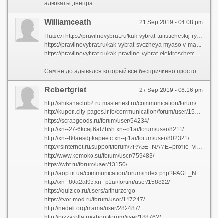
адвокаты днепра
Williamceath
21 Sep 2019 - 04:08 pm
Нашел https://pravilnovybrat.ru/kak-vybrat-turisticheskij-ryukzak-sekrety-potrebitelya/
https://pravilnovybrat.ru/kak-vybrat-svezheya-myaso-v-magazine-sovety-ot-professionalov/
https://pravilnovybrat.ru/kak-pravilno-vybrat-elektroschetchik-sovety-professionalov/
..
Сам не догадывался который всё беспричинно просто.
Robertgrist
27 Sep 2019 - 06:16 pm
http://shikanaclub2.ru.mastertest.ru/communication/forum/user/42089/
http://kupon.city-pages.info/communication/forum/user/15019/
https://scrapgoods.ru/forum/user/54234/
http://xn--27-6kcajt6al7b5h.xn--p1ai/forum/user/8211/
http://xn--80aesdpkapeejc.xn--p1ai/forum/user/802321/
http://rsinternet.ru/support/forum/?PAGE_NAME=profile_view&UID=5014
http://www.kemoko.su/forum/user/759483/
https://wht.ru/forum/user/43150/
http://aop.in.ua/communication/forum/index.php?PAGE_NAME=profile_view&UID=52568
http://xn--80a2af9c.xn--p1ai/forum/user/158822/
https://quizico.ru/users/arthurzorgo
https://tver-med.ru/forum/user/147247/
http://nedeli.org/mama/user/282487/
http://pizzarolla.ru/about/forum/user/188762/