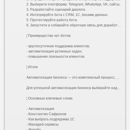
2. Выберите платформу: Telegram, WhatsApp, VK, сайты.
3. Разработайте сценарий диалога.
4. Интегрируйте бота с CRM, 1С, базами данных.
5. Протестируйте работу бота.
6. Запустите и собирайте обратную связь для доработки.
¦ Преимущества чат-ботов:
- круглосуточная поддержка клиентов;
- автоматизация рутинных задач;
- повышение лояльности клиентов.
¦ Итоги
Автоматизация бизнеса — это комплексный процесс, включающий выбор подрядчика 1С, заказ managed-сервисов и внедрение чат-ботов. Константин Сафронов подчёркивает важность индивидуального подхода и постоянного развития ИТ-решений.
Для успешной автоматизации бизнеса выбирайте надёжных партнёров, следите за новыми технологиями и внедряйте инновационные инструменты.
¦ Основные ключевые слова
- Автоматизация
- Константин Сафронов
- Как выбрать подрядчика 1С
- Managed-сервисы
- Форайз