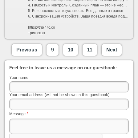
4. Гибкость и контроль. Созданный план — это не жесткая клетка, а надежный каркас. В пару кликов вы можете заменить отель, добавить необычный мастер-класс, исключить скучную экскурсию или полностью перестроить график под переменчивую погоду.
5. Безопасность и актуальность. Все данные о транспорте, визовых требованиях и правилах въезда постоянно обновляются, избавляя вас от риска столкнуться с устаревшей информацией.
6. Синхронизация устройств. Ваша поездка всегда под рукой. Маршрут доступен в мобильном приложении и веб-версии, поддерживает офлайн-доступ и легко делится со всеми участниками путешествия.
https://trip77c.co
трип скан
Previous
9
10
11
Next
Feel free to leave us a message on our guestbook:
Your name
Your email address (will not be shown in this guestbook)
Message
*