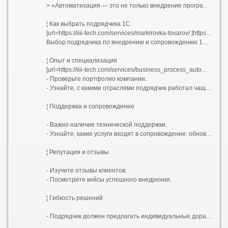
> «Автоматизация — это не только внедрение программ, но и грамотная стратегия развития компании. Важно выбрать партнёра, который понимает специфику вашего бизнеса и готов предложить индивидуальные решения».
¦ Как выбрать подрядчика 1С
[url=https://iiii-tech.com/services/markirovka-tovarov/ ]https://iiii-tech.com/services/microservices/[/url]
Выбор подрядчика по внедрению и сопровождению 1С — ответственный шаг. Вот несколько критериев:
¦ Опыт и специализация
[url=https://iiii-tech.com/services/business_process_automation/ ]Автоматизация[/url]
- Проверьте портфолио компании.
- Узнайте, с какими отраслями подрядчик работал чаще всего.
¦ Поддержка и сопровождение
- Важно наличие технической поддержки.
- Узнайте, какие услуги входят в сопровождение: обновления, консультации, обучение сотрудников.
¦ Репутация и отзывы
- Изучите отзывы клиентов.
- Посмотрите кейсы успешного внедрения.
¦ Гибкость решений
- Подрядчик должен предлагать индивидуальные доработки под ваши процессы.