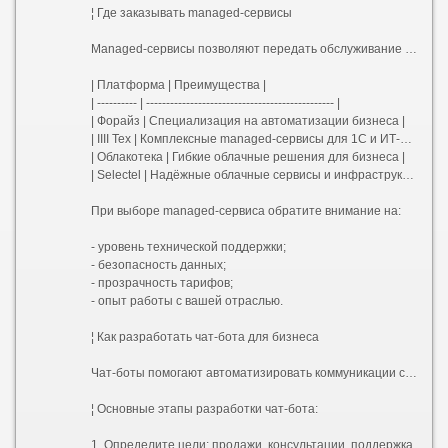
¦ Где заказывать managed-сервисы
Managed-сервисы позволяют передать обслуживание ИТ-инфраструктуры профессионалам. Вот несколько популярных площадок:
| Платформа | Преимущества |
| ---------- | ----------------------------------------------- |
| Форайз | Специализация на автоматизации бизнеса |
| IIII Тех | Комплексные managed-сервисы для 1С и ИТ-решений |
| Облакотека | Гибкие облачные решения для бизнеса |
| Selectel | Надёжные облачные сервисы и инфраструктура |
При выборе managed-сервиса обратите внимание на:
- уровень технической поддержки;
- безопасность данных;
- прозрачность тарифов;
- опыт работы с вашей отраслью.
¦ Как разработать чат-бота для бизнеса
Чат-боты помогают автоматизировать коммуникации с клиентами, снижать нагрузку на персонал и повышать продажи.
¦ Основные этапы разработки чат-бота:
1. Определите цели: продажи, консультации, поддержка.