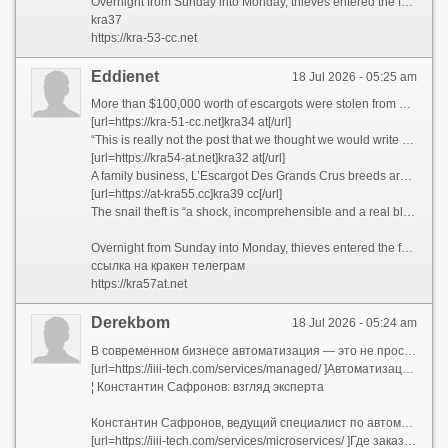
Overnight from Sunday into Monday, thieves entered the farm undetected and broke into the buildings housing the snails, French public broadcaster France Info reported. Th
kra37
https://kra-53-cc.net
Eddienet
18 Jul 2026 - 05:25 am
More than $100,000 worth of escargots were stolen from a French snail farmer earlier this week, French media reported, leaving the supplier scrambling to replenish its stock in time for the holiday season.
[url=https://kra-51-cc.net]kra34 at[/url]
“This is really not the post that we thought we would write approaching the holidays,” L’Escargot Des Grands Crus wrote in a post on Facebook Tuesday. “We were victims of a burglary and our stock of fresh and frozen snails was stolen.”
[url=https://kra54-at.net]kra32 at[/url]
A family business, L’Escargot Des Grands Crus breeds around 350,000 snails annually, preparing the escargots “with the greatest care,” according to its website.
[url=https://at-kra55.cc]kra39 cc[/url]
The snail theft is “a shock, incomprehensible and a real blow for all of the team,” the farm, which is based in Bouzy, northeastern France, said on Facebook.
Overnight from Sunday into Monday, thieves entered the farm undetected and broke into the buildings housing the snails, French public broadcaster France Info reported. Th
ссылка на кракен телеграм
https://kra57at.net
Derekbom
18 Jul 2026 - 05:24 am
В современном бизнесе автоматизация — это не просто тренд, а необходимость для повышения эффективности и конкурентоспособности. В этой статье мы рассмотрим ключевые аспекты автоматизации: как выбрать подрядчика по 1С, где заказать managed-сервисы и как разработать чат-бота для бизнеса.
[url=https://iiii-tech.com/services/managed/ ]Автоматизация[/url]
¦ Константин Сафронов: взгляд эксперта
Константин Сафронов, ведущий специалист по автоматизации бизнес-процессов, отмечает:
[url=https://iiii-tech.com/services/microservices/ ]Где заказывать managed сервисы[/url]