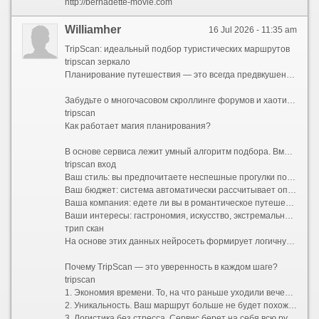
http://bernadette-movie.com
Williamher
16 Jul 2026 - 11:35 am
TripScan: идеальный подбор туристических маршрутов
tripscan зеркало
Планирование путешествия — это всегда предвкушение чуда, но на практике оно часто превращается в утомительный квест. Десятки открытых вкладок в браузере, бесконечные сравнения цен на отели и билеты, споры о том, какой музей посетить первым, а какой можно пропустить, страх упустить что-то по-настоящему важное — все это способно погасить энтузиазм еще до начала отпуска.
Забудьте о многочасовом скроллинге форумов и хаотичном составлении списков желаний. Представляем TripScan — ваш личный сервис для создания уникальных маршрутов, который превращает подготовку к поездке в увлекательную часть самого приключения.
tripscan
Как работает магия планирования?
В основе сервиса лежит умный алгоритм подбора. Вместо того чтобы предлагать шаблонные путеводители «для всех», TripScan анализирует ваши индивидуальные предпочтения. Процесс строится вокруг вас:
tripscan вход
Ваш стиль: вы предпочитаете неспешные прогулки по старинным улочкам или активный хайкинг в горах?
Ваш бюджет: система автоматически рассчитывает оптимальные затраты и предлагает варианты размещения от уютных хостелов до премиальных отелей.
Ваша компания: едете ли вы в романтическое путешествие вдвоем, отправляетесь в семейный отпуск с детьми или исследуете мир в шумной компании друзей?
Ваши интересы: гастрономия, искусство, экстремальный спорт или тихий пляжный отдых.
трип скан
На основе этих данных нейросеть формирует логичную и сбалансированную программу поездки. Больше не нужно думать, как успеть из точки А в точку Б и где пообедать между экскурсиями. Сервис выстраивает оптимальный тайминг, учитывает время на дорогу и даже оставляет свободные окна для спонтанных открытий.
Почему TripScan — это уверенность в каждом шаге?
tripscan
1. Экономия времени. То, на что раньше уходили вечера напролет, теперь занимает несколько минут. Вы получаете готовую структуру маршрута, которую остается лишь утвердить.
2. Уникальность. Ваш маршрут больше не будет похож на стандартный турпакет. TripScan находит небанальные локации, скрытые от массовых туристов смотровые площадки и аутентичные заведения, которые сделают вашу поездку по-настоящему особенной.
3. Логистика без стресса. Сервис берет на себя всю рутину: прокладывает удобные пешеходные и транспортные пути, подсказывает часы работы достопримечательностей и помогает избежать очередей, предлагая альтернативы.