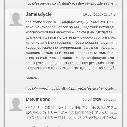
https://sever-geo.com/uslugi/kadastrovye-raboty/tehnicheskij-plan-na-dom/
Jamesdycle
16 Jul 2026 - 11:54 pm
проктолог в Москве – кандидат медицинских наук. Прием в ЦАО. Даем второе мнение. Возврат налога за лечение.
лечение геморроя без операции – щадящий метод для офисных работников. Лигирование латексными кольцами. Без больничного. Стоимость от 7000 ? за узел.
колоноскопия под наркозом – «спите и не чувствуете ничего». Внутривная седация. Биопсия без ощущений. Скидка на гастроскопию в тот же день.
удаление полипов в кишечнике – микрохирургия в амбулаторных условиях. Гистология обязательна. Множественные полипы – поэтапно. Заключение от профессора.
лечение анальной трещины – без операции на ранних стадиях. Проводим ботулинотерапию. Заживление за 7 дней. Осмотр и УЗИ в подарок.
лазерное удаление геморроидальных узлов – идеально для 2-3 стадии. Комбинированная лазерная техника. Можно сидеть сразу. Скидка при удалении 3+ узлов.
малоинвазивная проктология – щадящие методы без скальпеля. Лазерная и радиоволна. Лечим геморрой и трещины. Приём по ОМС с доплатой.
свищ прямой кишки лечение – лазерная фистулотомия. Сохраняем анальный жом. Без стомы и калоприёмника. Цена от 45000 ?.
ректоцеле операция – трансанальная резекция. Совмещаем с гинекологией при необходимости. Без разрезов на животе. Реабилитация 3 недели.
гастроскопия и колоноскопия за один день – обследуйте весь тракт за один визит. Сначала гастроскопия (5 минут). Цена от 15000 ? за обе. Расшифровка через час.
Source:
https://xn----etbhrcdtbbfidklik5p.xn--p1ai/service/removal-of-hemorrhoids/
Melvinutino
16 Jul 2026 - 06:29 pm
バイナリー 取引ツール – シグナル配信ツール. スマホアプリと連携. 過信しすぎないことが大事. リスク管理とセットで使う
出金拒否 バイナリー – ボーナス条件を満たしていない. 出金拒否は悪質業者のサイン. 出金条件を契約前に確認. 評判の良い業者を利用する
ブビンガ バイナリー 評判 – スマホアプリの使いやすさが好評. 出金実績も多く安心感あり. 出金に時間がかかるケースも. ブビンガは総合的に安定した業者