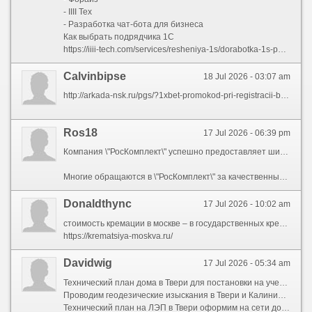
- IIII Тех
- Разработка чат-бота для бизнеса
Как выбрать подрядчика 1С
https://iiii-tech.com/services/resheniya-1s/dorabotka-1s-pod-vashi-zadachi/
Calvinbipse
18 Jul 2026 - 03:07 am
http://arkada-nsk.ru/pgs/?1xbet-promokod-pri-registracii-besplatno.html
Ros18
17 Jul 2026 - 06:39 pm
Компания \"РосКомплект\" успешно предоставляет широкий ассортимент строительных материалов для частного и коммерческого строительства в Ижевске. Если вас интересует [url=https://ros18.ru/catalog/polikarbonat/]поликарбонат для навеса ижевск[/url] размещен каталог сотового и монолитного поликарбоната различных толщин и размеров от проверенных производителей. Материал подходит для создания теплиц, навесов, хозяйственных и декоративных конструкций, сочетая высокую прочность, небольшой вес и устойчивость к ультрафиолету. Также в ассортименте представлены профнастил, металлочерепицу, металлопрокат, утеплитель, фанеру, плиты OSB, фасадные материалы и другую востребованную продукцию. Большинство востребованных товаров постоянно находится в наличии, а сотрудники помогают выбрать материалы с учетом бюджета и требований проекта. Дополнительно доступны акции, специальные предложения, скидку на первый заказ и удобные способы оформления покупки.
Многие обращаются в \"РосКомплект\" за качественные материалы, оперативную обработку заказов и быструю доставку. \"РосКомплект\" работает как с частными клиентами, так и с организациями, выполняя поставки материалов для строительных объектов любой сложности. При необходимости специалисты помогут рассчитать объем материалов, проконсультируют и организуют доставку. Для удобства клиентов доступны удобные способы оплаты и покупка материалов в рассрочку. Сочетание широкого ассортимента и качественного обслуживания \"РосКомплект\" помогает быстро подобрать материалы для строительства и ремонта, обеспечивая выгодные условия покупки и высокое качество продукции.
Donaldthync
17 Jul 2026 - 10:02 am
стоимость кремации в москве – в государственных крематориях стандартный пакет с урной оценивается в 80–85 тысяч рублей . сравнительная таблица по действующим крематориям: Николо-Архангельский — 80–85 тысяч (стандарт с урной) , Хованский — примерно столько же (рост на 8–10 тысяч за 3 месяца) , Митинский — аналогичный уровень, уточнять на месте, Домодедовский «Каменный цветок» — частный, тарифы выше или сопоставимы с государственными. в комплексные тарифы обычно не входят: гроб (от 1,5 до 6 тысяч за картонный), урна (от 3 000), одежда для усопшего, лампады, кресты и другие принадлежности — их нужно закупать отдельно . закон позволяет получить государственное пособие на погребение (в Москве для неработавших — до 25–26 тысяч рублей)
https://krematsiya-moskva.ru/
Davidwig
17 Jul 2026 - 05:34 am
Технический план дома в Твери для постановки на учет составим за 1 день. Сделаем декларацию без предоплаты.
Проводим геодезические изыскания в Твери и Калининском районе. Цена от 7 000 ? для подземных коммуникаций.
Технический план на ЛЭП в Твери оформим на сети до 1 квартала. Укажем охранную зону. Цена за 1 км трассы.