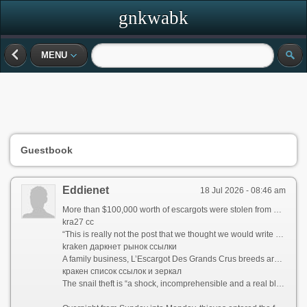
gnkwabk
MENU
Guestbook
Eddienet
18 Jul 2026 - 08:46 am
More than $100,000 worth of escargots were stolen from a French snail farmer earlier this week, French media reported, leaving the supplier scrambling to replenish its stock in time for the holiday season.
kra27 cc
“This is really not the post that we thought we would write approaching the holidays,” L’Escargot Des Grands Crus wrote in a post on Facebook Tuesday. “We were victims of a burglary and our stock of fresh and frozen snails was stolen.”
kraken даркнет рынок ссылки
A family business, L’Escargot Des Grands Crus breeds around 350,000 snails annually, preparing the escargots “with the greatest care,” according to its website.
кракен список ссылок и зеркал
The snail theft is “a shock, incomprehensible and a real blow for all of the team,” the farm, which is based in Bouzy, northeastern France, said on Facebook.