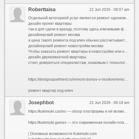
Roberttaisa
22 Jun 2026 - 08:07 am
Отдельной категорией услуг является ремонт однокомнатной квартиры, который в Москве часто выбирают как для личного проживания,
дизайн проект квартиры
так и для сдачи в аренду, поэтому здесь ключевыми факторами выступают эргономика и визуальное увеличение пространства,
дизайнерский ремонт москва
а цена такого ремонта под ключ обычно рассчитывается комплексно. Параллельно с городским жильем высок спрос на ремонт домов, стоимость которого складывается из фасадных работ, кровельных систем, инженерной инфраструктуры и внутренней отделки, что требует от подрядчика расширенной лицензии и опыта загородного строительства.
дизайнерский ремонт новостройки москва
Чтобы заказать ремонт квартиры в новостройке или на вторичном рынке,
дизайн двухкомнатной квартиры
стоит довериться специалистам, знакомым с технологиями усадки и особенностями черновой отделки застройщика, ведь в Москве жилье часто сдается с полной или предчистовой подготовкой. Достаточно связаться с компанией, предоставляющей полный цикл услуг: от бесплатного замера до финальной уборки, чтобы гарантировать, что ремонт квартир в Подмосковье или в пределах МКАД будет выполнен с соблюдением единых стандартов качества, а клиент получит готовое жилье, полностью соответствующее его ожиданиям.
https://designapartment.ru/remont-domov-v-moskve/remont-kottedzhei-pod-klyuch/
ремонт квартир под ключ
Josephbot
22 Jun 2026 - 06:18 am
https://kukimuki.casino — обзор платформы и её возможностей
https://kukimuki.games — это современная онлайн-платформа, предоставляющая пользователям доступ к разнообразным азартным играм, бонусам и вознаграждениям. Сайт ориентирован на любителей казино и предлагает широкий выбор развлечений, а также систему миссий и бонусов для повышения вовлечённости игроков[1 (https://kukimuki.com/)].
¦ Основные возможности Kukimuki.com