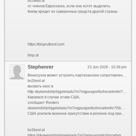
bs2web.at
от членов Евросоюза, если они хотят выделить
Киеву кредит из суверенных средств другой страны.
https://blsprutbest.com
blsp.at
Stephenrer
23 Jun 2026 - 10:39 pm
Венесуэла может устроить партизанское сопротивление или
bs2best at
вызвать хаос в
http skyiwredshjnhjgeleladu7m7mgpuxgsnfxzhncwtvmhr7l5bniutayd onion
Каракасе в случае атаки США,
сообщает Reuters
skyiwredshjnhjgeleladu7m7mgpuxgsnfxzhncwtvmhr7l5bniutayd onion
США усилили военное присутствие в регионе под предлогом борьбы с наркоторговлей.
bs2best at
https://skyiwredshjnhjgeleladu7m7mgpuxgsnfxzhncwtvmhr7l5bniutayda.com