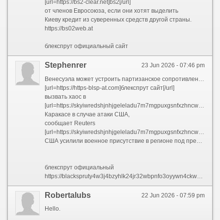
[url=https://bs2-clear.net]bs2[/url]
от членов Евросоюза, если они хотят выделить
Киеву кредит из суверенных средств другой страны.
https://bs02web.at
блекспрут официальный сайт
Stephenrer
23 Jun 2026 - 07:46 pm
Венесуэла может устроить партизанское сопротивление или
[url=https://https-blsp-at.com]блекспрут сайт[/url]
вызвать хаос в
[url=https://skyiwredshjnhjgeleladu7m7mgpuxgsnfxzhncwtvmhr7l5bniutayd-onion.net]блекспрут сайт[/url]
Каракасе в случае атаки США,
сообщает Reuters
[url=https://skyiwredshjnhjgeleladu7m7mgpuxgsnfxzhncwtvmhr7l5bniutayd.us]blsp.at[/url]
США усилили военное присутствие в регионе под предлогом борьбы с наркоторговлей.
блекспрут официальный
https://blackspruty4w3j4bzyhlk24jr32wbpnfo3oyywn4ckwylo4hkcyy4yd-onion.net
Robertalubs
22 Jun 2026 - 07:59 pm
Hello.