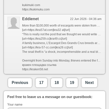
kukimuki com
https://kukimuku.com
Eddienet
22 Jun 2026 - 04:36 am
More than $100,000 worth of escargots were stolen from a French snail farmer earlier this week, French media reported, leaving the supplier scrambling to replenish its stock in time for the holiday season.
[url=https://kra57at.com]kra32 at[/url]
“This is really not the post that we thought we would write approaching the holidays,” L’Escargot Des Grands Crus wrote in a post on Facebook Tuesday. “We were victims of a burglary and our stock of fresh and frozen snails was stolen.”
[url=https://kra259.cc]kra49.сс[/url]
A family business, L’Escargot Des Grands Crus breeds around 350,000 snails annually, preparing the escargots “with the greatest care,” according to its website.
[url=https://kra-57-cc.com]kra26 cc[/url]
The snail theft is “a shock, incomprehensible and a real blow for all of the team,” the farm, which is based in Bouzy, northeastern France, said on Facebook.
Overnight from Sunday into Monday, thieves entered the farm undetected and broke into the buildings housing the snails, French public broadcaster France Info reported. Th
кракен площадка ссылка
https://kraken58.net
Previous
17
18
19
Next
Feel free to leave us a message on our guestbook:
Your name