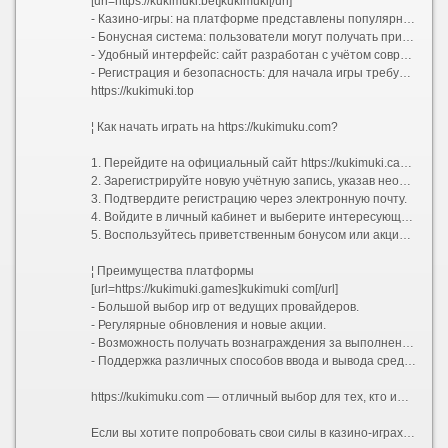
[url=https://kukimuki.bet]kukimuki[/url]
- Казино-игры: на платформе представлены популярные слоты, карточные игры и другие азартные развлечения.
- Бонусная система: пользователи могут получать приветственные бонусы, участвовать в акциях и выполнять специальные миссии для получения дополнительных наград.
- Удобный интерфейс: сайт разработан с учётом современных тенденций, что делает навигацию простой и интуитивно понятной.
- Регистрация и безопасность: для начала игры требуется регистрация, а платформа уделяет внимание защите данных пользователей[2
https://kukimuki.top
¦ Как начать играть на https://kukimuku.com?
1. Перейдите на официальный сайт https://kukimuki.casino.
2. Зарегистрируйте новую учётную запись, указав необходимые данные.
3. Подтвердите регистрацию через электронную почту.
4. Войдите в личный кабинет и выберите интересующую игру.
5. Воспользуйтесь приветственным бонусом или акцией для новых пользователей.
¦ Преимущества платформы
[url=https://kukimuki.games]kukimuki com[/url]
- Большой выбор игр от ведущих провайдеров.
- Регулярные обновления и новые акции.
- Возможность получать вознаграждения за выполнение миссий.
- Поддержка различных способов ввода и вывода средств.
https://kukimuku.com — отличный выбор для тех, кто ищет качественные азартные развлечения и выгодные бонусные предложения. Платформа постоянно развивается, предлагая пользователям новые возможности и улучшенный игровой опыт https://kukimuki.casino
Если вы хотите попробовать свои силы в казино-играх и получить максимум удовольствия от процесса, https://kukimuki.casino станет вашим надёжным спутником в мире онлайн-развлечений.