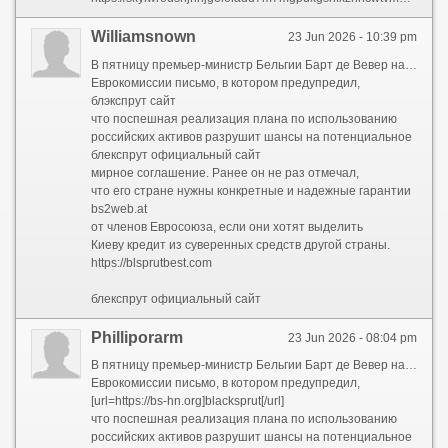
Williamsnown
23 Jun 2026 - 10:39 pm
В пятницу премьер-министр Бельгии Барт де Вевер направил
Еврокомиссии письмо, в котором предупредил,
блэкспрут сайт
что поспешная реализация плана по использованию
российских активов разрушит шансы на потенциальное
блекспрут официальный сайт
мирное соглашение. Ранее он не раз отмечал,
что его стране нужны конкретные и надежные гарантии
bs2web.at
от членов Евросоюза, если они хотят выделить
Киеву кредит из суверенных средств другой страны.
https://blsprutbest.com
блекспрут официальный сайт
Philliporarm
23 Jun 2026 - 08:04 pm
В пятницу премьер-министр Бельгии Барт де Вевер направил
Еврокомиссии письмо, в котором предупредил,
[url=https://bs-hn.org]blacksprut[/url]
что поспешная реализация плана по использованию
российских активов разрушит шансы на потенциальное