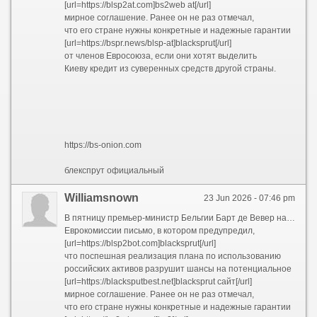
[url=https://blsp2at.com]bs2web at[/url]
мирное соглашение. Ранее он не раз отмечал,
что его стране нужны конкретные и надежные гарантии
[url=https://bspr.news/blsp-at]blacksprut[/url]
от членов Евросоюза, если они хотят выделить
Киеву кредит из суверенных средств другой страны.
https://bs-onion.com
блекспрут официальный
Williamsnown
23 Jun 2026 - 07:46 pm
В пятницу премьер-министр Бельгии Барт де Вевер направил
Еврокомиссии письмо, в котором предупредил,
[url=https://blsp2bot.com]blacksprut[/url]
что поспешная реализация плана по использованию
российских активов разрушит шансы на потенциальное
[url=https://blacksputbest.net]blacksprut сайт[/url]
мирное соглашение. Ранее он не раз отмечал,
что его стране нужны конкретные и надежные гарантии